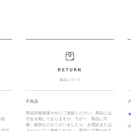
RETURN
返品について
不良品
商品到着後速やかにご連絡ください。商品には
海道
万全を期しておりますが、万が一、商品に不
備・破損などがございましたら、お電話または
V
、代引
メールにてご連絡ください。商品に欠陥がある