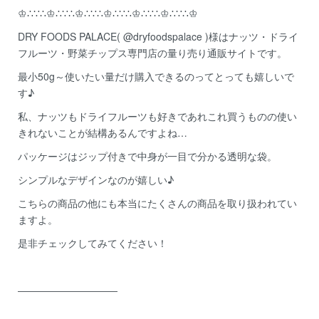
♔∴∵∴♔∴∵∴♔∴∵∴♔∴∵∴♔∴∵∴♔∴∵∴♔
DRY FOODS PALACE(
@dryfoodspalace
)様はナッツ・ドライ
フルーツ・野菜チップス専門店の量り売り通販サイトです。
最小50g～使いたい量だけ購入できるのってとっても嬉しいで
す♪
私、ナッツもドライフルーツも好きであれこれ買うものの使い
きれないことが結構あるんですよね…
パッケージはジップ付きで中身が一目で分かる透明な袋。
シンプルなデザインなのが嬉しい♪
こちらの商品の他にも本当にたくさんの商品を取り扱われてい
ますよ。
是非チェックしてみてください！
――――――――――